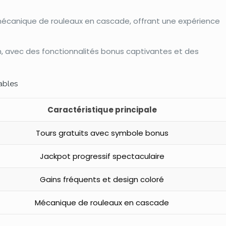
mécanique de rouleaux en cascade, offrant une expérience
rn, avec des fonctionnalités bonus captivantes et des
ables
Caractéristique principale
Tours gratuits avec symbole bonus
Jackpot progressif spectaculaire
Gains fréquents et design coloré
Mécanique de rouleaux en cascade