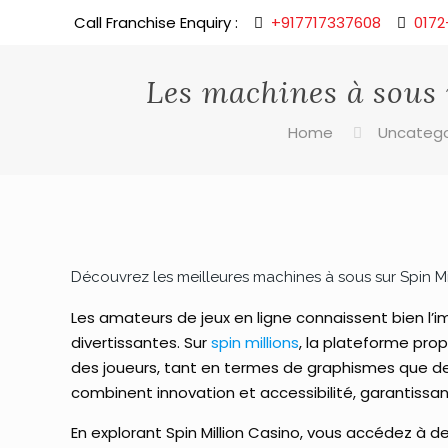
Call Franchise Enquiry :
+917717337608
0172
Les machines à sous 
Home
Uncatego
Découvrez les meilleures machines à sous sur Spin Mi
Les amateurs de jeux en ligne connaissent bien l’
divertissantes. Sur
spin millions
, la plateforme pro
des joueurs, tant en termes de graphismes que de
combinent innovation et accessibilité, garantissa
En explorant Spin Million Casino, vous accédez à de