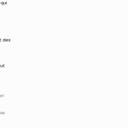
 qui
t des
out
et
ie.