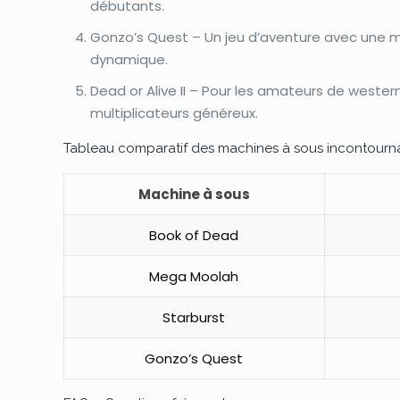
débutants.
Gonzo’s Quest – Un jeu d’aventure avec une 
dynamique.
Dead or Alive II – Pour les amateurs de weste
multiplicateurs généreux.
Tableau comparatif des machines à sous incontourn
Machine à sous
Book of Dead
Mega Moolah
Starburst
Gonzo’s Quest