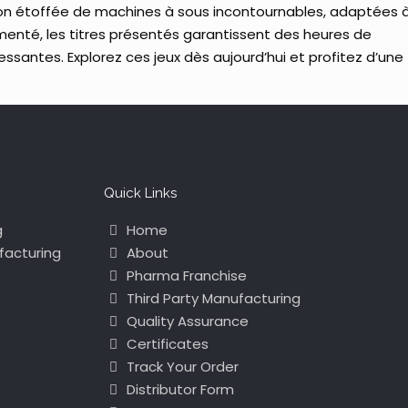
tion étoffée de machines à sous incontournables, adaptées 
imenté, les titres présentés garantissent des heures de
ssantes. Explorez ces jeux dès aujourd’hui et profitez d’une
Quick Links
g
Home
facturing
About
Pharma Franchise
Third Party Manufacturing
Quality Assurance
Certificates
Track Your Order
Distributor Form