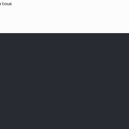
à tous