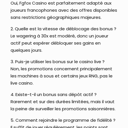
Oui, Fgfox Casino est parfaitement adapté aux
joueurs francophones avec des offres disponibles
sans restrictions géographiques majeures.
2. Quelle est la vitesse de déblocage des bonus ?
Le wagering à 30x est modéré, donc un joueur
actif peut espérer débloquer ses gains en
quelques jours.
3. Puis-je utiliser les bonus sur le casino live ?
Non, les promotions concernent principalement
les machines à sous et certains jeux RNG, pas le
live casino.
4. Existe-t-il un bonus sans dépôt actif ?
Rarement et sur des durées limitées, mais il vaut
la peine de surveiller les promotions saisonnières.
5. Comment rejoindre le programme de fidélité ?
Il suffit de jouer régulièrement, les points sont