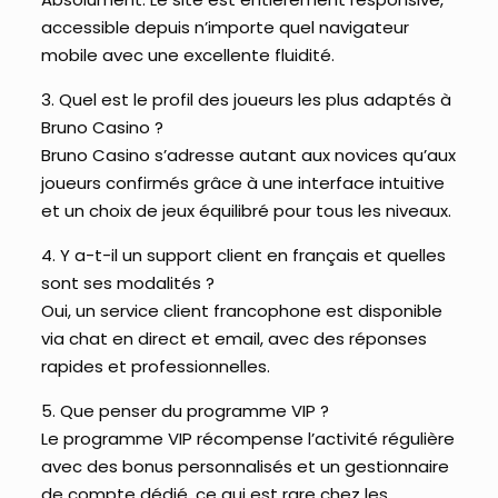
accessible depuis n’importe quel navigateur
mobile avec une excellente fluidité.
3. Quel est le profil des joueurs les plus adaptés à
Bruno Casino ?
Bruno Casino s’adresse autant aux novices qu’aux
joueurs confirmés grâce à une interface intuitive
et un choix de jeux équilibré pour tous les niveaux.
4. Y a-t-il un support client en français et quelles
sont ses modalités ?
Oui, un service client francophone est disponible
via chat en direct et email, avec des réponses
rapides et professionnelles.
5. Que penser du programme VIP ?
Le programme VIP récompense l’activité régulière
avec des bonus personnalisés et un gestionnaire
de compte dédié, ce qui est rare chez les