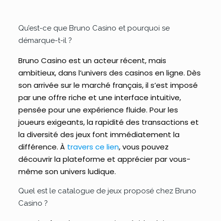
Qu’est-ce que Bruno Casino et pourquoi se
démarque-t-il ?
Bruno Casino est un acteur récent, mais
ambitieux, dans l’univers des casinos en ligne. Dès
son arrivée sur le marché français, il s’est imposé
par une offre riche et une interface intuitive,
pensée pour une expérience fluide. Pour les
joueurs exigeants, la rapidité des transactions et
la diversité des jeux font immédiatement la
différence. À
travers ce lien
, vous pouvez
découvrir la plateforme et apprécier par vous-
même son univers ludique.
Quel est le catalogue de jeux proposé chez Bruno
Casino ?